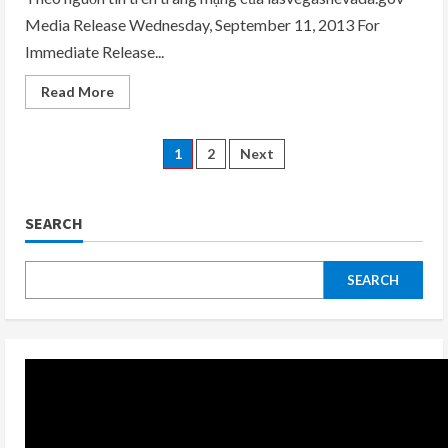
Media Release Wednesday, September 11, 2013 For
Immediate Release...
Read
Read More
more
about
City
Of
Posts
1
2
Next
Las
Vegas
Ward
pagination
2
Trunk
SEARCH
Or
Treat
Car
Show
SEARCH
Registration
Open