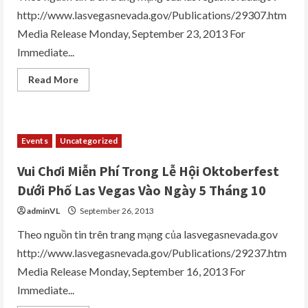
http://www.lasvegasnevada.gov/Publications/29307.htm
Media Release Monday, September 23, 2013 For
Immediate...
Read
Read More
more
about
Everyone
Invited
For
Books,
Events
Uncategorized
Bubbles
And
Brews
Vui Chơi Miễn Phí Trong Lễ Hội Oktoberfest
Oct.
7
Dưới Phố Las Vegas Vào Ngày 5 Tháng 10
adminVL
September 26, 2013
Theo nguồn tin trên trang mạng của lasvegasnevada.gov
http://www.lasvegasnevada.gov/Publications/29237.htm
Media Release Monday, September 16, 2013 For
Immediate...