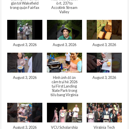
gần tới Wakefield
ò rt. 237 to
trong quận Fairfax
Accotink Stream
Valley
August 3, 2026
August 3, 2026
August 3, 2026
August 3, 2026
Hình ảnh đổ ăn
August 3, 2026
câm trại hè 2026
tại First Landing
State Park trong
tiểu bang Virginia
August 3, 2026
VCU Scholarship
Virginia Tech