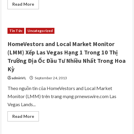
Read
Read More
more
about
Vui
Chơi
Miễn
Phí
Tin Tức
Uncategorized
Trong
Lễ
Hội
HomeVestors and Local Market Monitor
Oktoberfest
Dưới
(LMM) Xếp Las Vegas Hạng 1 Trong 10 Thị
Phố
Las
Trường Địa Ốc Đầu Tư Nhiều Nhất Trong Hoa
Vegas
Vào
Kỳ
Ngày
5
adminVL
September 24, 2013
Tháng
10
Theo nguồn tin của HomeVestors and Local Market
Monitor (LMM) trên trang mạng prnewswire.com Las
Vegas Lands...
Read
Read More
more
about
HomeVestors
and