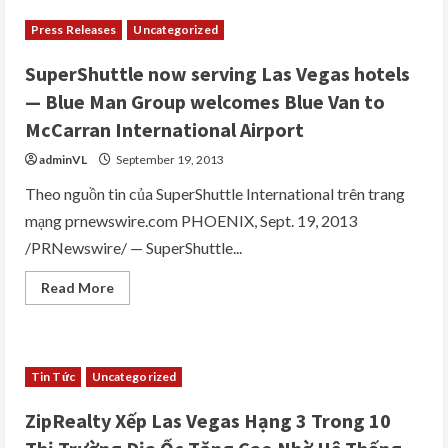
Local
Market
Press Releases
Uncategorized
Monitor
(LMM)
Xếp
SuperShuttle now serving Las Vegas hotels
Las
Vegas
— Blue Man Group welcomes Blue Van to
Hạng
1
McCarran International Airport
Trong
10
adminVL
September 19, 2013
Thị
Trường
Địa
Theo nguồn tin của SuperShuttle International trên trang
Ốc
mạng prnewswire.com PHOENIX, Sept. 19, 2013
Đầu
Tư
/PRNewswire/ — SuperShuttle...
Nhiều
Nhất
Trong
Read
Read More
Hoa
more
Kỳ
about
SuperShuttle
now
serving
Las
Tin Tức
Uncategorized
Vegas
hotels
—
ZipRealty Xếp Las Vegas Hạng 3 Trong 10
Blue
Man