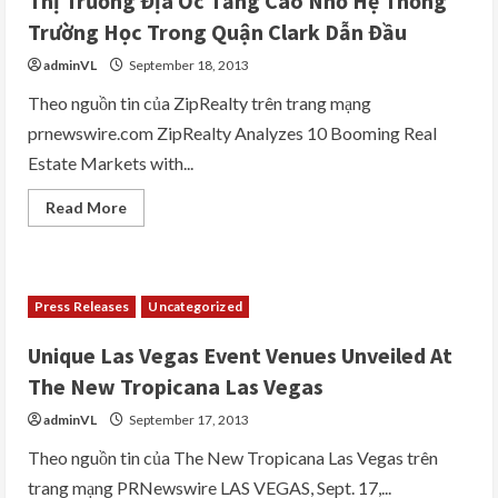
Thị Trường Địa Ốc Tăng Cao Nhờ Hệ Thống
Group
welcomes
Trường Học Trong Quận Clark Dẫn Đầu
Blue
Van
adminVL
September 18, 2013
to
McCarran
International
Theo nguồn tin của ZipRealty trên trang mạng
Airport
prnewswire.com ZipRealty Analyzes 10 Booming Real
Estate Markets with...
Read
Read More
more
about
ZipRealty
Xếp
Las
Vegas
Press Releases
Uncategorized
Hạng
3
Trong
Unique Las Vegas Event Venues Unveiled At
10
Thị
The New Tropicana Las Vegas
Trường
Địa
adminVL
September 17, 2013
Ốc
Tăng
Cao
Theo nguồn tin của The New Tropicana Las Vegas trên
Nhờ
trang mạng PRNewswire LAS VEGAS, Sept. 17,...
Hệ