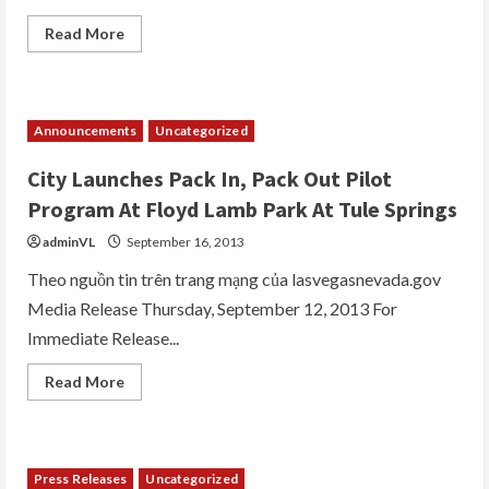
Thống
Trường
Read
Read More
Học
more
Trong
about
Quận
Unique
Clark
Las
Dẫn
Vegas
Đầu
Event
Announcements
Uncategorized
Venues
Unveiled
At
City Launches Pack In, Pack Out Pilot
The
New
Program At Floyd Lamb Park At Tule Springs
Tropicana
Las
adminVL
September 16, 2013
Vegas
Theo nguồn tin trên trang mạng của lasvegasnevada.gov
Media Release Thursday, September 12, 2013 For
Immediate Release...
Read
Read More
more
about
City
Launches
Pack
In,
Press Releases
Uncategorized
Pack