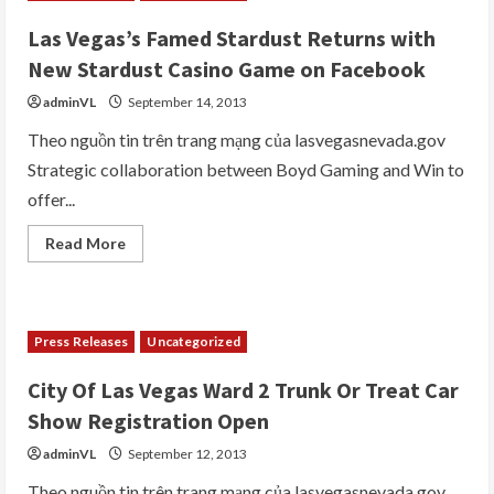
Out
Pilot
Las Vegas’s Famed Stardust Returns with
Program
At
New Stardust Casino Game on Facebook
Floyd
Lamb
adminVL
September 14, 2013
Park
At
Tule
Theo nguồn tin trên trang mạng của lasvegasnevada.gov
Springs
Strategic collaboration between Boyd Gaming and Win to
offer...
Read
Read More
more
about
Las
Vegas’s
Famed
Stardust
Press Releases
Uncategorized
Returns
with
New
City Of Las Vegas Ward 2 Trunk Or Treat Car
Stardust
Casino
Show Registration Open
Game
on
adminVL
September 12, 2013
Facebook
Theo nguồn tin trên trang mạng của lasvegasnevada.gov