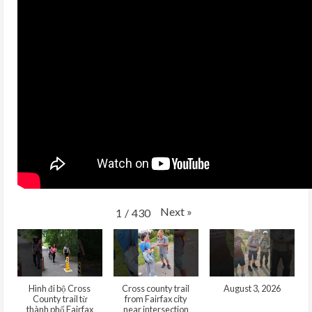
Next
»
1
/
430
Hình đi bộ Cross
Cross county trail
August 3, 2026
County trail từ
from Fairfax city
thành phố Fairfax
near intersection