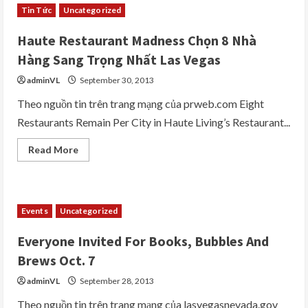
Tin Tức
Uncategorized
Haute Restaurant Madness Chọn 8 Nhà
Hàng Sang Trọng Nhất Las Vegas
adminVL
September 30, 2013
Theo nguồn tin trên trang mạng của prweb.com Eight
Restaurants Remain Per City in Haute Living’s Restaurant...
Read
Read More
more
about
Haute
Restaurant
Madness
Chọn
Events
Uncategorized
8
Nhà
Hàng
Everyone Invited For Books, Bubbles And
Sang
Trọng
Brews Oct. 7
Nhất
Las
adminVL
September 28, 2013
Vegas
Theo nguồn tin trên trang mạng của lasvegasnevada.gov