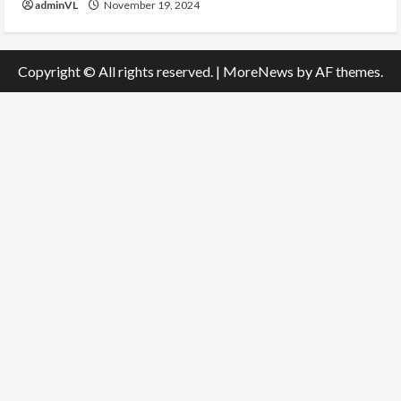
adminVL
November 19, 2024
Copyright © All rights reserved.
|
MoreNews
by AF themes.