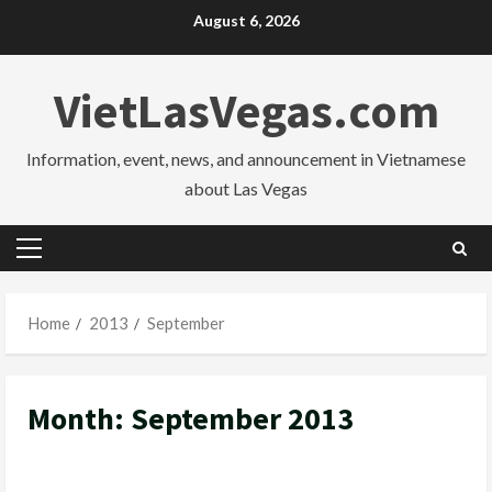
Skip
August 6, 2026
to
content
VietLasVegas.com
Information, event, news, and announcement in Vietnamese
about Las Vegas
Primary
Menu
Home
2013
September
Month:
September 2013