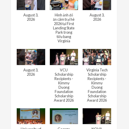
August 3,
Hình ảnh đổ
August 3,
2026
ăn câm trại hè
2026
2026 tại First
Landing State
Park trong
tiểu bang
Virginia
August 3,
VCU
Virginia Tech
2026
Scholarship
Scholarship
Recipients -
Recipients -
Kimmy
Kimmy
Duong
Duong
Foundation
Foundation
Scholarship
Scholarship
Award 2026
Award 2026