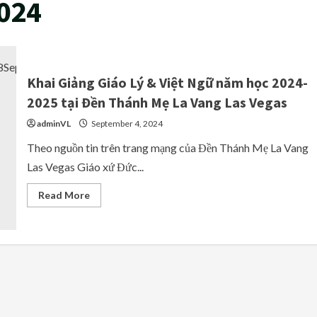
024
Khai Giảng Giáo Lý & Việt Ngữ năm học 2024-
2025 tại Đền Thánh Mẹ La Vang Las Vegas
adminVL
September 4, 2024
Theo nguồn tin trên trang mạng của Đền Thánh Mẹ La Vang
Las Vegas Giáo xứ Đức...
Read
Read More
more
about
Khai
Giảng
Giáo
Lý
&
Việt
Ngữ
năm
học
2024-