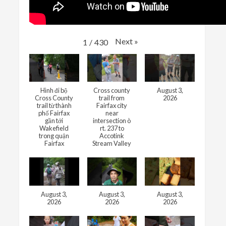
Next
»
1
/
430
Hình đi bộ
Cross county
August 3,
Cross County
trail from
2026
trail từ thành
Fairfax city
phố Fairfax
near
gần tới
intersection ò
Wakefield
rt. 237 to
trong quận
Accotink
Fairfax
Stream Valley
August 3,
August 3,
August 3,
2026
2026
2026