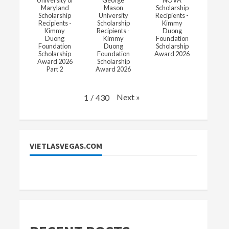
University of
George
NOVA
Maryland
Mason
Scholarship
Scholarship
University
Recipients -
Recipients -
Scholarship
Kimmy
Kimmy
Recipients -
Duong
Duong
Kimmy
Foundation
Foundation
Duong
Scholarship
Scholarship
Foundation
Award 2026
Award 2026
Scholarship
Part 2
Award 2026
Next
»
1
/
430
VIETLASVEGAS.COM