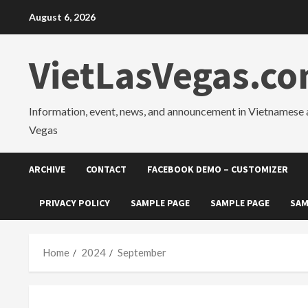
Skip
August 6, 2026
to
content
VietLasVegas.c
Information, event, news, and announcement in Vietnamese 
Vegas
ARCHIVE
CONTACT
FACEBOOK DEMO – CUSTOMIZER
PRIVACY POLICY
SAMPLE PAGE
SAMPLE PAGE
SAM
Home
2024
September