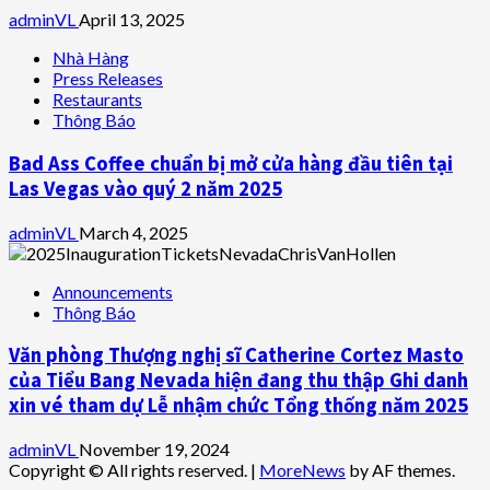
adminVL
April 13, 2025
Nhà Hàng
Press Releases
Restaurants
Thông Báo
Bad Ass Coffee chuẩn bị mở cửa hàng đầu tiên tại
Las Vegas vào quý 2 năm 2025
adminVL
March 4, 2025
Announcements
Thông Báo
Văn phòng Thượng nghị sĩ Catherine Cortez Masto
của Tiểu Bang Nevada hiện đang thu thập Ghi danh
xin vé tham dự Lễ nhậm chức Tổng thống năm 2025
adminVL
November 19, 2024
Copyright © All rights reserved.
|
MoreNews
by AF themes.