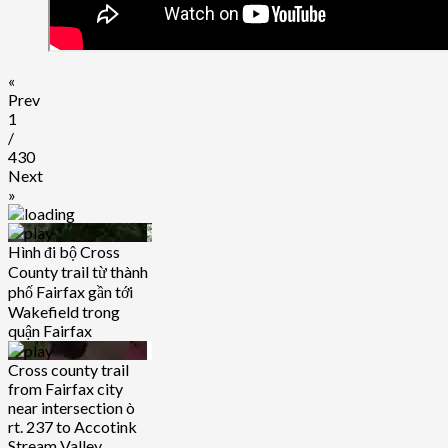
danh
xin
vé
tham
«
dự
Prev
Lễ
1
nhậm
/
chức
430
Tổng
Next
thống
»
năm
2025
Hình đi bộ Cross
County trail từ thành
phố Fairfax gần tới
Wakefield trong
quận Fairfax
Cross county trail
from Fairfax city
near intersection ò
rt. 237 to Accotink
Stream Valley