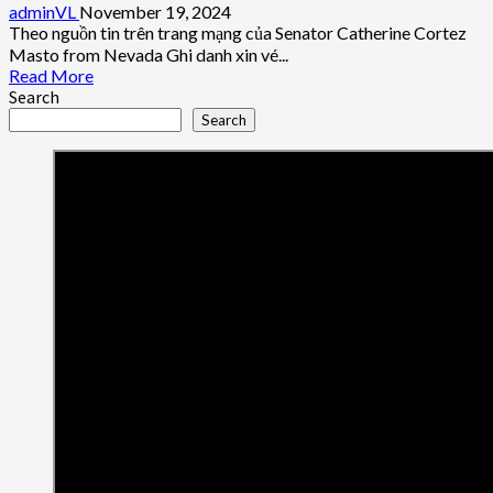
adminVL
November 19, 2024
Theo nguồn tin trên trang mạng của Senator Catherine Cortez
Masto from Nevada Ghi danh xin vé...
Read
Read More
more
Search
about
Search
Văn
phòng
Thượng
nghị
sĩ
Catherine
Cortez
Masto
của
Tiểu
Bang
Nevada
hiện
đang
thu
thập
Ghi