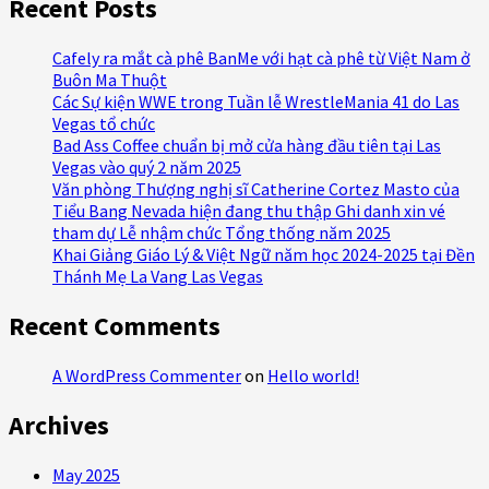
Recent Posts
Cafely ra mắt cà phê BanMe với hạt cà phê từ Việt Nam ở
Buôn Ma Thuột
Các Sự kiện WWE trong Tuần lễ WrestleMania 41 do Las
Vegas tổ chức
Bad Ass Coffee chuẩn bị mở cửa hàng đầu tiên tại Las
Vegas vào quý 2 năm 2025
Văn phòng Thượng nghị sĩ Catherine Cortez Masto của
Tiểu Bang Nevada hiện đang thu thập Ghi danh xin vé
tham dự Lễ nhậm chức Tổng thống năm 2025
Khai Giảng Giáo Lý & Việt Ngữ năm học 2024-2025 tại Đền
Thánh Mẹ La Vang Las Vegas
Recent Comments
A WordPress Commenter
on
Hello world!
Archives
May 2025