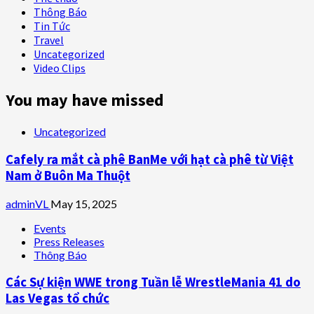
Thông Báo
Tin Tức
Travel
Uncategorized
Video Clips
You may have missed
Uncategorized
Cafely ra mắt cà phê BanMe với hạt cà phê từ Việt
Nam ở Buôn Ma Thuột
adminVL
May 15, 2025
Events
Press Releases
Thông Báo
Các Sự kiện WWE trong Tuần lễ WrestleMania 41 do
Las Vegas tổ chức