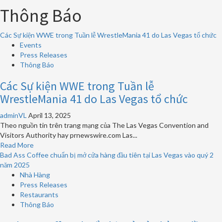
Thông Báo
Các Sự kiện WWE trong Tuần lễ WrestleMania 41 do Las Vegas tổ chức
Events
Press Releases
Thông Báo
Các Sự kiện WWE trong Tuần lễ
WrestleMania 41 do Las Vegas tổ chức
adminVL
April 13, 2025
Theo nguồn tin trên trang mạng của The Las Vegas Convention and
Visitors Authority hay prnewswire.com Las...
Read
Read More
more
Bad Ass Coffee chuẩn bị mở cửa hàng đầu tiên tại Las Vegas vào quý 2
about
năm 2025
Các
Nhà Hàng
Sự
Press Releases
kiện
Restaurants
WWE
Thông Báo
trong