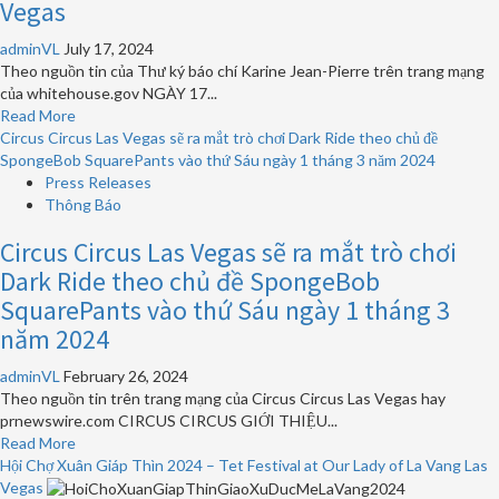
Vegas
tham
Ngữ
dự
năm
adminVL
July 17, 2024
Lễ
học
Theo nguồn tin của Thư ký báo chí Karine Jean-Pierre trên trang mạng
nhậm
2024-
của whitehouse.gov NGÀY 17...
chức
2025
Read
Read More
Tổng
tại
more
Circus Circus Las Vegas sẽ ra mắt trò chơi Dark Ride theo chủ đề
thống
Đền
about
SpongeBob SquarePants vào thứ Sáu ngày 1 tháng 3 năm 2024
năm
Thánh
Biden
Press Releases
2025
Mẹ
đã
Thông Báo
La
có
Vang
Circus Circus Las Vegas sẽ ra mắt trò chơi
kết
Las
quả
Dark Ride theo chủ đề SpongeBob
Vegas
xét
SquarePants vào thứ Sáu ngày 1 tháng 3
nghiệm
năm 2024
dương
tính
adminVL
February 26, 2024
với
Theo nguồn tin trên trang mạng của Circus Circus Las Vegas hay
COVID-
prnewswire.com CIRCUS CIRCUS GIỚI THIỆU...
19
Read
Read More
sau
more
Hội Chợ Xuân Giáp Thìn 2024 – Tet Festival at Our Lady of La Vang Las
sự
about
Vegas
kiện