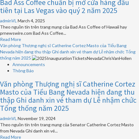
Bad Ass Coffee chuẩn bị mở cửa hàng đầu
Tuần
lễ
tiên tại Las Vegas vào quý 2 năm 2025
WrestleMania
41
adminVL
March 4, 2025
do
Theo nguồn tin trên trang mạng của Bad Ass Coffee of Hawaii hay
Las
prnewswire.com Bad Ass Coffee...
Vegas
Read
Read More
tổ
more
Văn phòng Thượng nghị sĩ Catherine Cortez Masto của Tiểu Bang
chức
about
Nevada hiện đang thu thập Ghi danh xin vé tham dự Lễ nhậm chức Tổng
Bad
thống năm 2025
Ass
Announcements
Coffee
Thông Báo
chuẩn
Văn phòng Thượng nghị sĩ Catherine Cortez
bị
mở
Masto của Tiểu Bang Nevada hiện đang thu
cửa
thập Ghi danh xin vé tham dự Lễ nhậm chức
hàng
Tổng thống năm 2025
đầu
tiên
adminVL
November 19, 2024
tại
Theo nguồn tin trên trang mạng của Senator Catherine Cortez Masto
Las
from Nevada Ghi danh xin vé...
Vegas
Read
Read More
vào