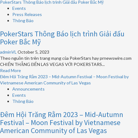
3
Our
more
PokerStars Thông Báo lịch trình Giải đấu Poker Bắc Mỹ
năm
Lady
about
Events
2024
of
Las
Press Releases
La
Vegas
Thông Báo
Vang
phát
PokerStars Thông Báo lịch trình Giải đấu
Las
động
Vegas
chiến
Poker Bắc Mỹ
dịch
khuyến
adminVL
October 5, 2023
khích
Theo nguồn tin trên trang mạng của PokerStars hay prnewswire.com
ăn
CHIẾN THẮNG ĐẾN LAS VEGAS VỚI POKERSTARS...
mừng
Read
Read More
quá
more
Đêm Hội Trăng Rằm 2023 – Mid-Autumn Festival – Moon Festival by
mức
about
Vietnamese American Community of Las Vegas
tại
PokerStars
Announcements
Super
Thông
Events
Bowl
Báo
Thông Báo
LVIII
lịch
Đêm Hội Trăng Rằm 2023 – Mid-Autumn
trình
Giải
Festival – Moon Festival by Vietnamese
đấu
American Community of Las Vegas
Poker
Bắc