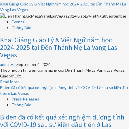
more
Khai Giảng Giáo Lý & Việt Ngữ năm học 2024-2025 tại Đền Thánh Mẹ La
quý
about
Vang Las Vegas
2
Văn
năm
phòng
Events
2025
Thượng
Thông Báo
nghị
Khai Giảng Giáo Lý & Việt Ngữ năm học
sĩ
Catherine
2024-2025 tại Đền Thánh Mẹ La Vang Las
Cortez
Vegas
Masto
của
adminVL
September 4, 2024
Tiểu
Theo nguồn tin trên trang mạng của Đền Thánh Mẹ La Vang Las Vegas
Bang
Giáo xứ Đức...
Nevada
Read
Read More
hiện
more
Biden đã có kết quả xét nghiệm dương tính với COVID-19 sau sự kiện đầu
đang
about
tiên ở Las Vegas
thu
Khai
Press Releases
thập
Giảng
Thông Báo
Ghi
Giáo
danh
Biden đã có kết quả xét nghiệm dương tính
Lý
xin
&
với COVID-19 sau sự kiện đầu tiên ở Las
vé
Việt