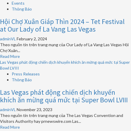
Circus
Events
đầu
Circus
Thông Báo
tiên
Las
ở
Hội Chợ Xuân Giáp Thìn 2024 – Tet Festival
Vegas
Las
sẽ
at Our Lady of La Vang Las Vegas
Vegas
ra
mắt
adminVL
February 2, 2024
trò
Theo nguồn tin trên trang mạng của Our Lady of La Vang Las Vegas Hội
chơi
Chợ Xuân...
Dark
Read
Read More
Ride
more
Las Vegas phát động chiến dịch khuyến khích ăn mừng quá mức tại Super
theo
about
Bowl LVIII
chủ
Hội
Press Releases
đề
Chợ
Thông Báo
SpongeBob
Xuân
SquarePants
Las Vegas phát động chiến dịch khuyến
Giáp
vào
Thìn
khích ăn mừng quá mức tại Super Bowl LVIII
thứ
2024
Sáu
–
adminVL
November 23, 2023
ngày
Tet
Theo nguồn tin trên trang mạng của The Las Vegas Convention and
1
Festival
Visitors Authority hay prnewswire.com Las...
tháng
at
Read
Read More