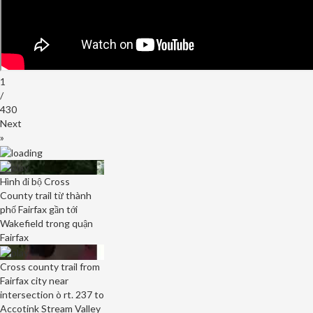
Las
Vegas
1
/
430
Next
»
Hình đi bộ Cross
County trail từ thành
phố Fairfax gần tới
Wakefield trong quận
Fairfax
Cross county trail from
Fairfax city near
intersection ò rt. 237 to
Accotink Stream Valley