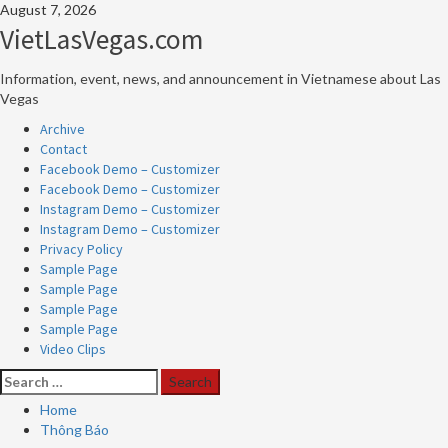
Skip
August 7, 2026
to
VietLasVegas.com
content
Information, event, news, and announcement in Vietnamese about Las
Vegas
Primary
Archive
Menu
Contact
Facebook Demo – Customizer
Facebook Demo – Customizer
Instagram Demo – Customizer
Instagram Demo – Customizer
Privacy Policy
Sample Page
Sample Page
Sample Page
Sample Page
Video Clips
Search
for:
Home
Thông Báo