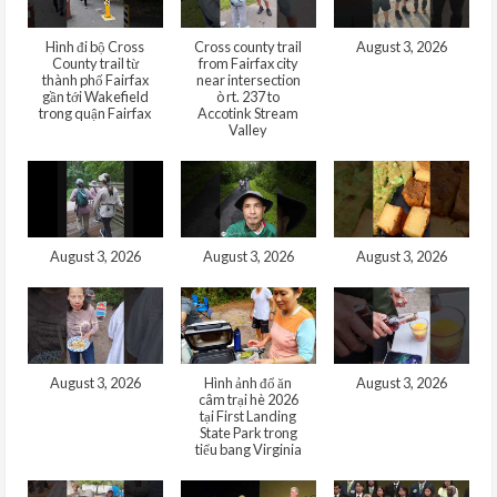
Hình đi bộ Cross
Cross county trail
August 3, 2026
County trail từ
from Fairfax city
thành phố Fairfax
near intersection
gần tới Wakefield
ò rt. 237 to
trong quận Fairfax
Accotink Stream
Valley
August 3, 2026
August 3, 2026
August 3, 2026
August 3, 2026
Hình ảnh đổ ăn
August 3, 2026
câm trại hè 2026
tại First Landing
State Park trong
tiểu bang Virginia