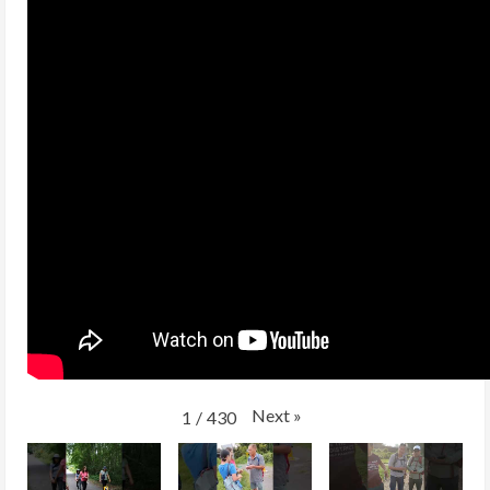
Next
»
1
/
430