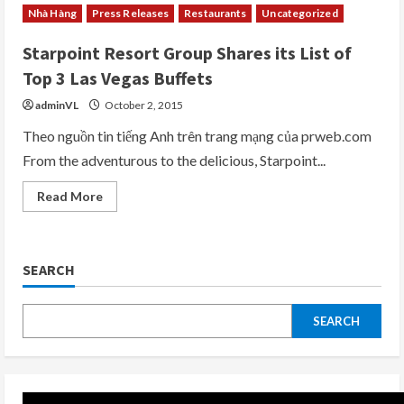
Nhà Hàng
Press Releases
Restaurants
Uncategorized
Starpoint Resort Group Shares its List of
Top 3 Las Vegas Buffets
adminVL
October 2, 2015
Theo nguồn tin tiếng Anh trên trang mạng của prweb.com
From the adventurous to the delicious, Starpoint...
Read
Read More
more
about
Starpoint
Resort
Group
SEARCH
Shares
its
List
of
Top
SEARCH
3
Las
Vegas
Buffets