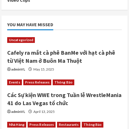
Video Clips
YOU MAY HAVE MISSED
Uncategorized
Cafely ra mắt cà phê BanMe với hạt cà phê
từ Việt Nam ở Buôn Ma Thuột
adminVL
May 15, 2025
Events
Press Releases
Thông Báo
Các Sự kiện WWE trong Tuần lễ WrestleMania
41 do Las Vegas tổ chức
adminVL
April 13, 2025
Nhà Hàng
Press Releases
Restaurants
Thông Báo