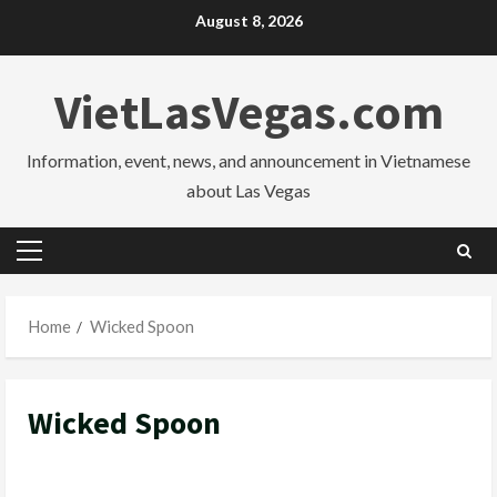
Skip
August 8, 2026
to
content
VietLasVegas.com
Information, event, news, and announcement in Vietnamese
about Las Vegas
Primary
Menu
Home
Wicked Spoon
Wicked Spoon