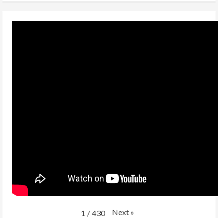
Flav
and
Coolio
at
a
Private
Invite
Only
Event
Inside
STK
at
The
Cosmopolitan
of
Las
Vegas
Next
»
1
/
430