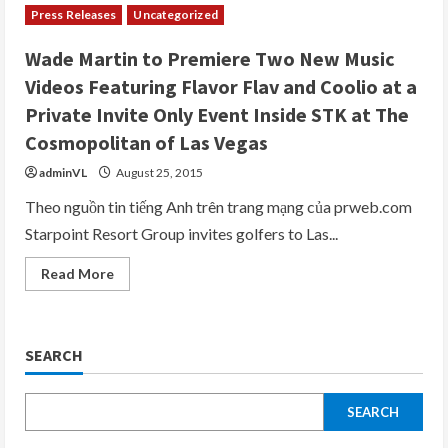
Press Releases
Uncategorized
Wade Martin to Premiere Two New Music
Videos Featuring Flavor Flav and Coolio at a
Private Invite Only Event Inside STK at The
Cosmopolitan of Las Vegas
adminVL
August 25, 2015
Theo nguồn tin tiếng Anh trên trang mạng của prweb.com
Starpoint Resort Group invites golfers to Las...
Read
Read More
more
about
Wade
Martin
to
SEARCH
Premiere
Two
New
Music
Videos
SEARCH
Featuring
Flavor