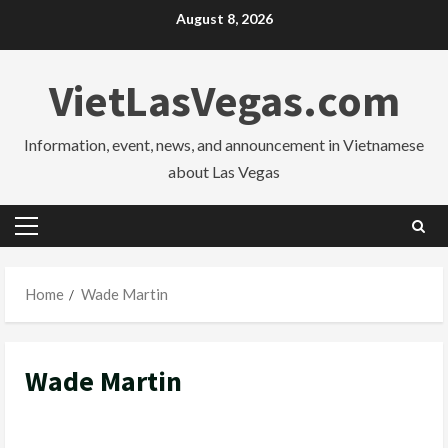
Skip
August 8, 2026
to
content
VietLasVegas.com
Information, event, news, and announcement in Vietnamese
about Las Vegas
Primary
Menu
Home
Wade Martin
Wade Martin