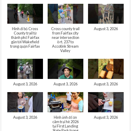
Hình đi bộ Cross
Cross county trail
August 3, 2026
County trail từ
from Fairfax city
thành phố Fairfax
near intersection
gần tới Wakefield
ò rt. 237 to
trong quận Fairfax
Accotink Stream
Valley
August 3, 2026
August 3, 2026
August 3, 2026
August 3, 2026
Hình ảnh đổ ăn
August 3, 2026
câm trại hè 2026
tại First Landing
State Park trong