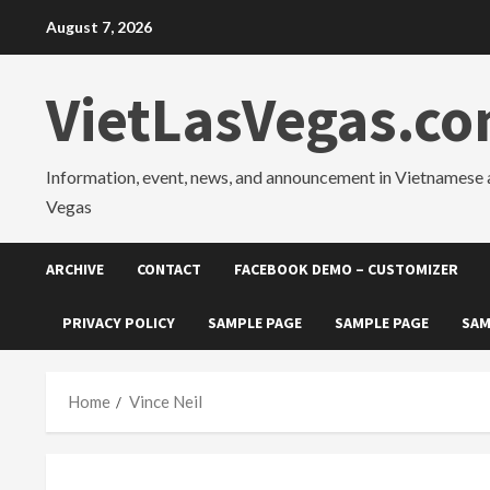
Skip
August 7, 2026
to
content
VietLasVegas.c
Information, event, news, and announcement in Vietnamese 
Vegas
ARCHIVE
CONTACT
FACEBOOK DEMO – CUSTOMIZER
PRIVACY POLICY
SAMPLE PAGE
SAMPLE PAGE
SAM
Home
Vince Neil