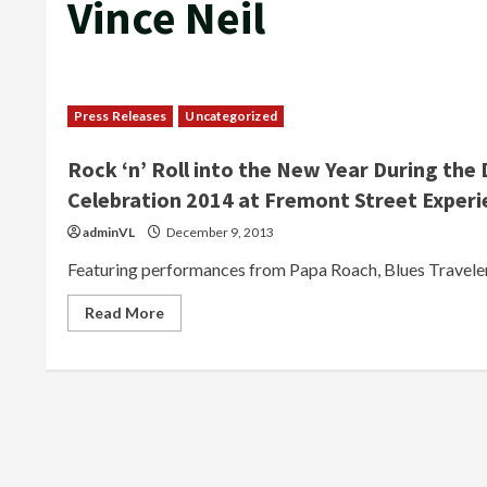
Vince Neil
Press Releases
Uncategorized
Rock ‘n’ Roll into the New Year During t
Celebration 2014 at Fremont Street Experi
adminVL
December 9, 2013
Featuring performances from Papa Roach, Blues Traveler,
Read
Read More
more
about
Rock
‘n’
Roll
into
the
New
Year
During
the