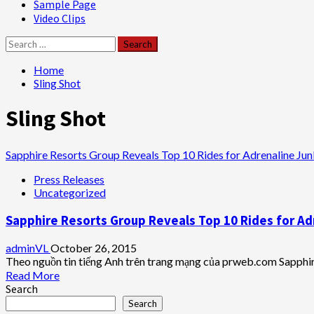
Sample Page
Video Clips
Search
for:
Home
Sling Shot
Sling Shot
Sapphire Resorts Group Reveals Top 10 Rides for Adrenaline Jun
Press Releases
Uncategorized
Sapphire Resorts Group Reveals Top 10 Rides for Adr
adminVL
October 26, 2015
Theo nguồn tin tiếng Anh trên trang mạng của prweb.com Sapphire
Read
Read More
more
Search
about
Search