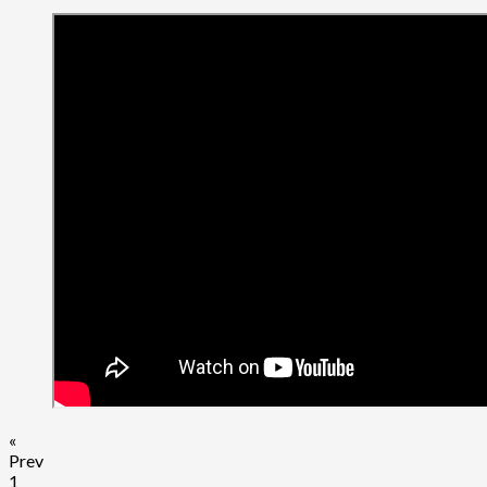
Sapphire
Resorts
Group
Reveals
Top
10
Rides
for
Adrenaline
Junkies
in
Las
Vegas
«
Prev
1