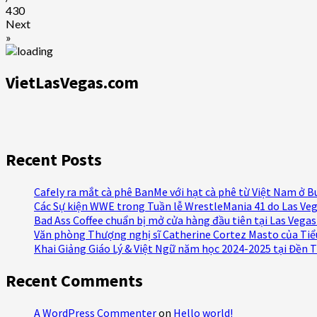
430
Next
»
VietLasVegas.com
Recent Posts
Cafely ra mắt cà phê BanMe với hạt cà phê từ Việt Nam ở 
Các Sự kiện WWE trong Tuần lễ WrestleMania 41 do Las Veg
Bad Ass Coffee chuẩn bị mở cửa hàng đầu tiên tại Las Vega
Văn phòng Thượng nghị sĩ Catherine Cortez Masto của Ti
Khai Giảng Giáo Lý & Việt Ngữ năm học 2024-2025 tại Đền 
Recent Comments
A WordPress Commenter
on
Hello world!