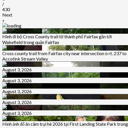
/
430
Next
»
Hình đi bộ Cross County trail từ thành phố Fairfax gần tới
Wakefield trong quận Fairfax
Cross county trail from Fairfax city near intersection ò rt. 237 to
Accotink Stream Valley
August 3, 2026
August 3, 2026
August 3, 2026
August 3, 2026
August 3, 2026
Hình ảnh đổ ăn câm trại hè 2026 tại First Landing State Park trong