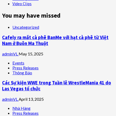
Video Clips
You may have missed
Uncategorized
Cafely ra mắt cà phê BanMe với hạt cà phê từ Việt
Nam ở Buôn Ma Thuột
adminVL
May 15, 2025
Events
Press Releases
Thông Báo
Các Sự kiện WWE trong Tuần lễ WrestleMania 41 do
Las Vegas tổ chức
adminVL
April 13, 2025
Nhà Hàng
Press Releases