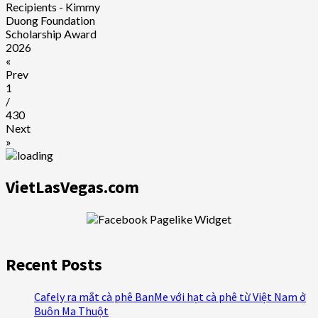
Recipients - Kimmy
Duong Foundation
Scholarship Award
2026
«
Prev
1
/
430
Next
»
VietLasVegas.com
Recent Posts
Cafely ra mắt cà phê BanMe với hạt cà phê từ Việt Nam ở
Buôn Ma Thuột