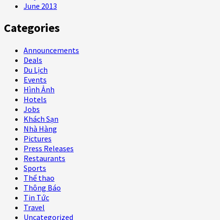
June 2013
Categories
Announcements
Deals
Du Lịch
Events
Hình Ảnh
Hotels
Jobs
Khách Sạn
Nhà Hàng
Pictures
Press Releases
Restaurants
Sports
Thể thao
Thông Báo
Tin Tức
Travel
Uncategorized