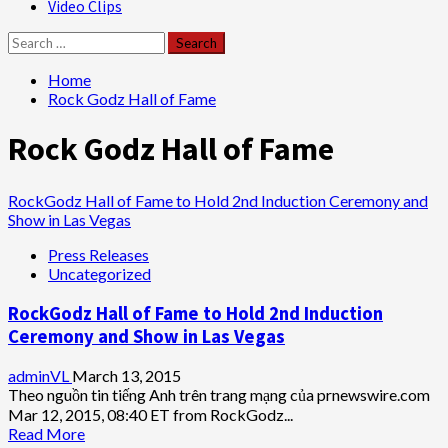
Video Clips
Search
for:
Home
Rock Godz Hall of Fame
Rock Godz Hall of Fame
RockGodz Hall of Fame to Hold 2nd Induction Ceremony and
Show in Las Vegas
Press Releases
Uncategorized
RockGodz Hall of Fame to Hold 2nd Induction
Ceremony and Show in Las Vegas
adminVL
March 13, 2015
Theo nguồn tin tiếng Anh trên trang mạng của prnewswire.com
Mar 12, 2015, 08:40 ET from RockGodz...
Read
Read More