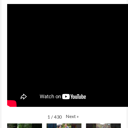
Next
»
1
/
430