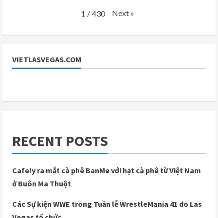
Next
»
1
/
430
VIETLASVEGAS.COM
RECENT POSTS
Cafely ra mắt cà phê BanMe với hạt cà phê từ Việt Nam
ở Buôn Ma Thuột
Các Sự kiện WWE trong Tuần lễ WrestleMania 41 do Las
Vegas tổ chức