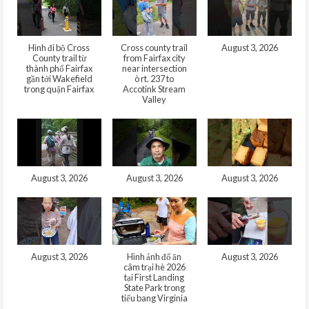
Hình đi bộ Cross
Cross county trail
August 3, 2026
County trail từ
from Fairfax city
thành phố Fairfax
near intersection
gần tới Wakefield
ò rt. 237 to
trong quận Fairfax
Accotink Stream
Valley
August 3, 2026
August 3, 2026
August 3, 2026
August 3, 2026
Hình ảnh đổ ăn
August 3, 2026
câm trại hè 2026
tại First Landing
State Park trong
tiểu bang Virginia