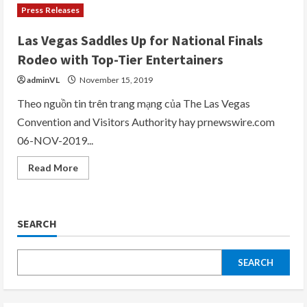
Press Releases
Las Vegas Saddles Up for National Finals
Rodeo with Top-Tier Entertainers
adminVL
November 15, 2019
Theo nguồn tin trên trang mạng của The Las Vegas
Convention and Visitors Authority hay prnewswire.com
06-NOV-2019...
Read
Read More
more
about
Las
Vegas
Saddles
SEARCH
Up
for
National
Finals
Rodeo
SEARCH
with
Top-
Tier
Entertainers