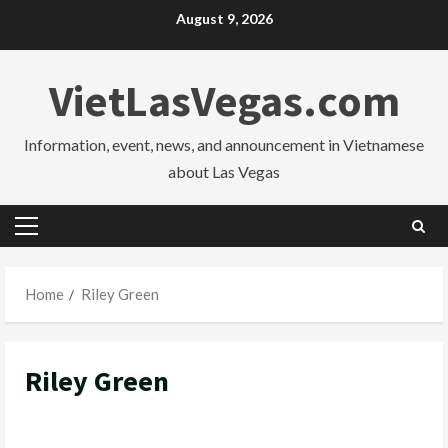
Skip
August 9, 2026
to
content
VietLasVegas.com
Information, event, news, and announcement in Vietnamese
about Las Vegas
Primary
Menu
Home
Riley Green
Riley Green