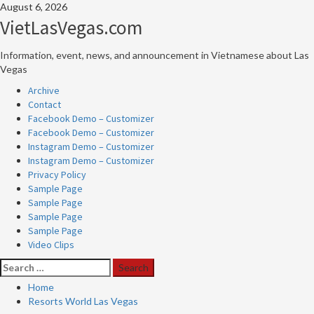
Skip
August 6, 2026
to
VietLasVegas.com
content
Information, event, news, and announcement in Vietnamese about Las
Vegas
Primary
Archive
Menu
Contact
Facebook Demo – Customizer
Facebook Demo – Customizer
Instagram Demo – Customizer
Instagram Demo – Customizer
Privacy Policy
Sample Page
Sample Page
Sample Page
Sample Page
Video Clips
Search
for:
Home
Resorts World Las Vegas