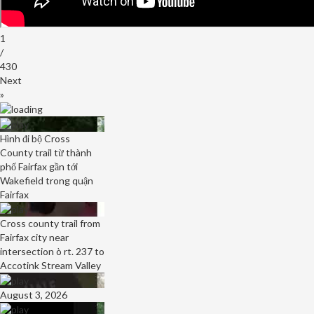
1
/
430
Next
»
Hình đi bộ Cross
County trail từ thành
phố Fairfax gần tới
Wakefield trong quận
Fairfax
Cross county trail from
Fairfax city near
intersection ò rt. 237 to
Accotink Stream Valley
August 3, 2026