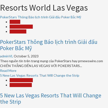
Resorts World Las Vegas
PokerStars Thông Báo lịch trình Giải đấu Poker Bắc Mỹ
Events
Press Releases
Thông Báo
PokerStars Thông Báo lịch trình Giải đấu
Poker Bắc Mỹ
adminVL
October 5, 2023
Theo nguồn tin trên trang mạng của PokerStars hay prnewswire.com
CHIẾN THẮNG ĐẾN LAS VEGAS VỚI POKERSTARS...
Read
Read More
more
5 New Las Vegas Resorts That Will Change the Strip
about
Press Releases
PokerStars
Uncategorized
Thông
5 New Las Vegas Resorts That Will Change
Báo
lịch
the Strip
trình