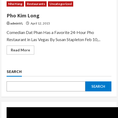
Nhà Hàng
Restaurants
Uncategorized
Pho Kim Long
adminVL
April 12, 2015
Comedian Dat Phan Has a Favorite 24-Hour Pho
Restaurant in Las Vegas By Susan Stapleton Feb 10,...
Read
Read More
more
about
Pho
Kim
Long
SEARCH
SEARCH