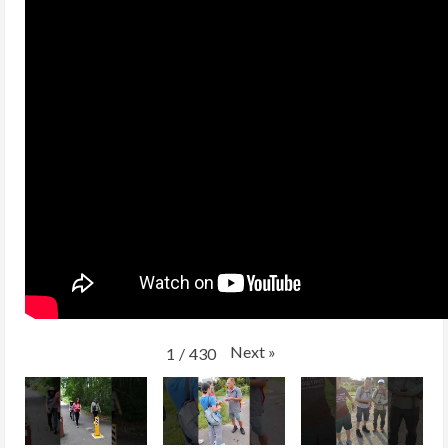
Next
»
1
/
430