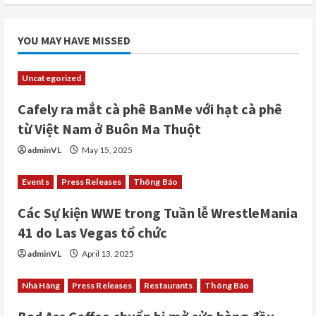
YOU MAY HAVE MISSED
Uncategorized
Cafely ra mắt cà phê BanMe với hạt cà phê
từ Việt Nam ở Buôn Ma Thuột
adminVL
May 15, 2025
Events
Press Releases
Thông Báo
Các Sự kiện WWE trong Tuần lễ WrestleMania
41 do Las Vegas tổ chức
adminVL
April 13, 2025
Nhà Hàng
Press Releases
Restaurants
Thông Báo