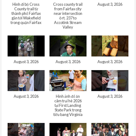
Hình đi bộ Cross
Cross county trail
August 3, 2026
County trail từ
from Fairfax city
thành phố Fairfax
near intersection
gần tới Wakefield
ò rt. 237 to
trong quận Fairfax
Accotink Stream
Valley
August 3, 2026
August 3, 2026
August 3, 2026
August 3, 2026
Hình ảnh đổ ăn
August 3, 2026
câm trại hè 2026
tại First Landing
State Park trong
tiểu bang Virginia