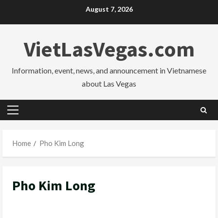
Skip
August 7, 2026
to
content
VietLasVegas.com
Information, event, news, and announcement in Vietnamese
about Las Vegas
Primary
Menu
Home
Pho Kim Long
Pho Kim Long