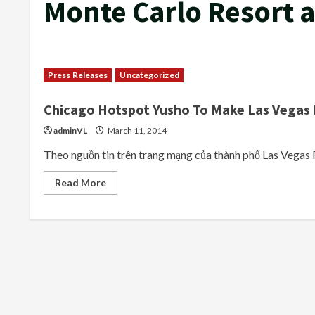
Monte Carlo Resort 
Press Releases
Uncategorized
Chicago Hotspot Yusho To Make Las Vegas 
adminVL
March 11, 2014
Theo nguồn tin trên trang mạng của thành phố Las Vegas 
Read
Read More
more
about
Chicago
Hotspot
Yusho
To
Make
Las
Vegas
Debut
At
Monte
Carlo