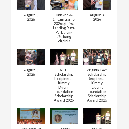
August 3,
Hình ảnh đổ
August 3,
2026
ăn câm trại hè
2026
2026 tại First
Landing State
Park trong
tiểu bang
Virginia
August 3,
VCU
Virginia Tech
2026
Scholarship
Scholarship
Recipients -
Recipients -
Kimmy
Kimmy
Duong
Duong
Foundation
Foundation
Scholarship
Scholarship
Award 2026
Award 2026