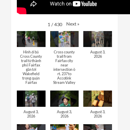
Next
»
1
/
430
Hình đi bộ
Cross county
August 3,
Cross County
trail from
2026
trail từ thành
Fairfax city
phố Fairfax
near
gần tới
intersection ò
Wakefield
rt. 237 to
trong quận
Accotink
Fairfax
Stream Valley
August 3,
August 3,
August 3,
2026
2026
2026