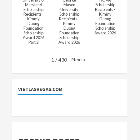
University of
George
NOVA
Maryland
Mason
Scholarship
Scholarship
University
Recipients -
Recipients -
Scholarship
Kimmy
Kimmy
Recipients -
Duong
Duong
Kimmy
Foundation
Foundation
Duong
Scholarship
Scholarship
Foundation
Award 2026
Award 2026
Scholarship
Part 2
Award 2026
Next
»
1
/
430
VIETLASVEGAS.COM