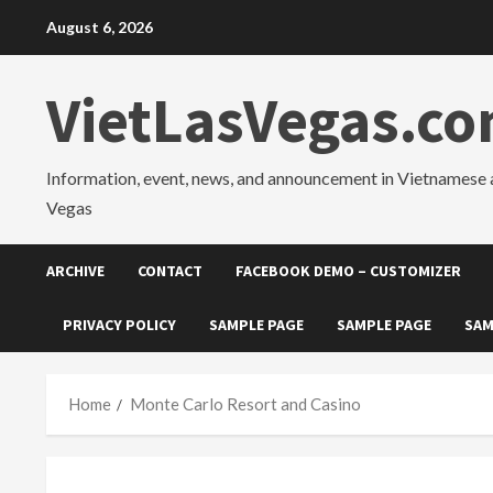
Skip
August 6, 2026
to
content
VietLasVegas.c
Information, event, news, and announcement in Vietnamese 
Vegas
ARCHIVE
CONTACT
FACEBOOK DEMO – CUSTOMIZER
PRIVACY POLICY
SAMPLE PAGE
SAMPLE PAGE
SAM
Home
Monte Carlo Resort and Casino