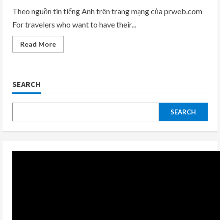
Shows
to
Theo nguồn tin tiếng Anh trên trang mạng của prweb.com
See
For travelers who want to have their...
in
Las
Vegas
Read
Read More
this
more
August
about
Starpoint
Resort
Group
SEARCH
Highlights
Comedy
Shows
in
July
SEARCH
at
the
Mirage