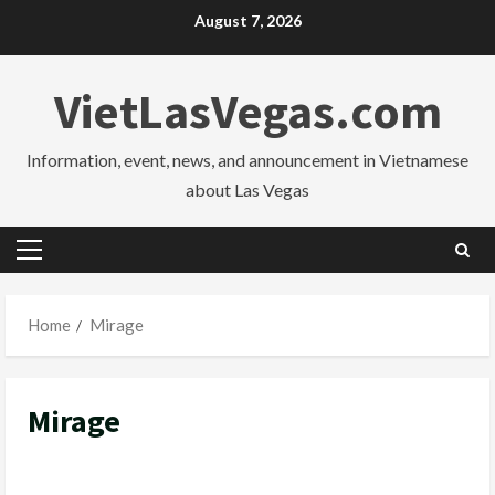
Skip
August 7, 2026
to
content
VietLasVegas.com
Information, event, news, and announcement in Vietnamese
about Las Vegas
Primary
Menu
Home
Mirage
Mirage