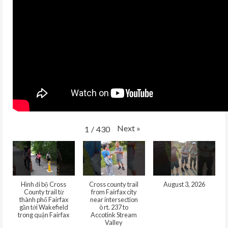
Next
»
1
/
430
Hình đi bộ Cross
Cross county trail
August 3, 2026
County trail từ
from Fairfax city
thành phố Fairfax
near intersection
gần tới Wakefield
ò rt. 237 to
trong quận Fairfax
Accotink Stream
Valley