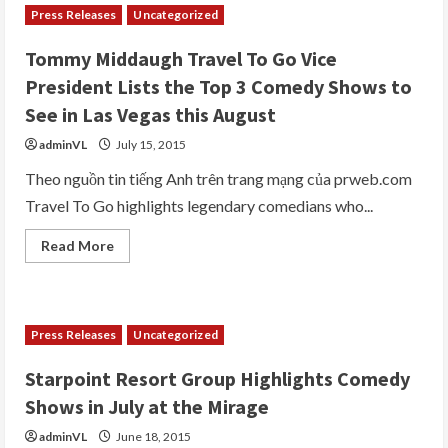
Press Releases
Uncategorized
Tommy Middaugh Travel To Go Vice
President Lists the Top 3 Comedy Shows to
See in Las Vegas this August
adminVL
July 15, 2015
Theo nguồn tin tiếng Anh trên trang mạng của prweb.com
Travel To Go highlights legendary comedians who...
Read
Read More
more
about
Tommy
Middaugh
Travel
To
Press Releases
Uncategorized
Go
Vice
President
Starpoint Resort Group Highlights Comedy
Lists
the
Shows in July at the Mirage
Top
3
adminVL
June 18, 2015
Comedy