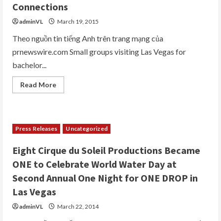
At
Connections
The
Park
adminVL
March 19, 2015
On
Las
Vegas
Theo nguồn tin tiếng Anh trên trang mạng của
Strip
prnewswire.com Small groups visiting Las Vegas for
bachelor...
Read
Read More
more
about
Group
Travel
To
Las
Press Releases
Uncategorized
Vegas
Gets
The
Eight Cirque du Soleil Productions Became
VIP
Treatment
ONE to Celebrate World Water Day at
With
New
Second Annual One Night for ONE DROP in
MGM
Resorts
Las Vegas
Connections
adminVL
March 22, 2014