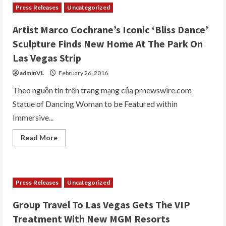
Press Releases
Uncategorized
Artist Marco Cochrane’s Iconic ‘Bliss Dance’
Sculpture Finds New Home At The Park On
Las Vegas Strip
adminVL
February 26, 2016
Theo nguồn tin trên trang mạng của prnewswire.com
Statue of Dancing Woman to be Featured within
Immersive...
Read
Read More
more
about
Artist
Marco
Cochrane’s
Iconic
Press Releases
Uncategorized
‘Bliss
Dance’
Sculpture
Group Travel To Las Vegas Gets The VIP
Finds
New
Treatment With New MGM Resorts
Home