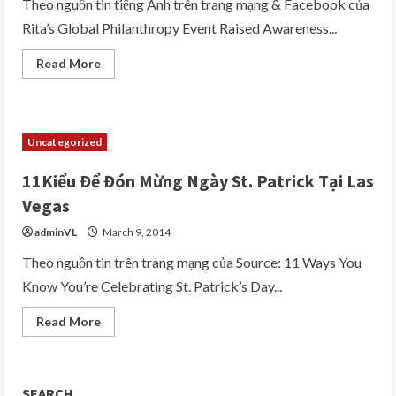
Theo nguồn tin tiếng Anh trên trang mạng & Facebook của
Rita’s Global Philanthropy Event Raised Awareness...
Read
Read More
more
about
Eight
Cirque
du
Soleil
Uncategorized
Productions
Became
ONE
11Kiểu Để Đón Mừng Ngày St. Patrick Tại Las
to
Celebrate
Vegas
World
Water
adminVL
March 9, 2014
Day
at
Second
Theo nguồn tin trên trang mạng của Source: 11 Ways You
Annual
Know You’re Celebrating St. Patrick’s Day...
One
Night
for
Read
Read More
ONE
more
DROP
about
in
11Kiểu
Las
Để
Vegas
Đón
SEARCH
Mừng