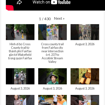
Next
»
1
/
430
Hình đi bộ Cross
Cross county trail
August 3, 2026
County trail từ
from Fairfax city
thành phố Fairfax
near intersection
gần tới Wakefield
ò rt. 237 to
trong quận Fairfax
Accotink Stream
Valley
August 3, 2026
August 3, 2026
August 3, 2026