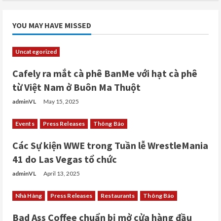
YOU MAY HAVE MISSED
Uncategorized
Cafely ra mắt cà phê BanMe với hạt cà phê
từ Việt Nam ở Buôn Ma Thuột
adminVL
May 15, 2025
Events
Press Releases
Thông Báo
Các Sự kiện WWE trong Tuần lễ WrestleMania
41 do Las Vegas tổ chức
adminVL
April 13, 2025
Nhà Hàng
Press Releases
Restaurants
Thông Báo
Bad Ass Coffee chuẩn bị mở cửa hàng đầu