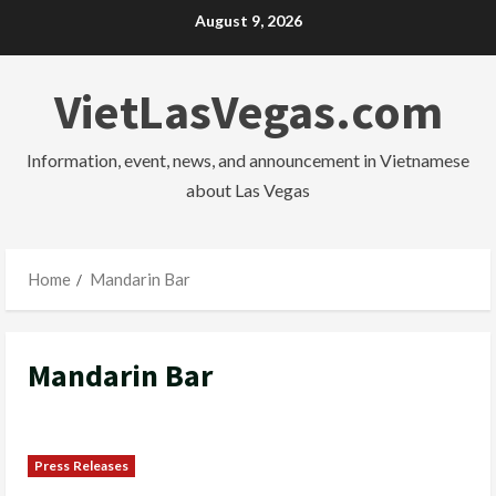
Skip
August 9, 2026
to
content
VietLasVegas.com
Information, event, news, and announcement in Vietnamese
about Las Vegas
Home
Mandarin Bar
Mandarin Bar
Press Releases