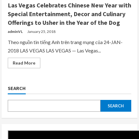
Las Vegas Celebrates Chinese New Year with
Special Entertainment, Decor and Culinary
Offerings to Usher in the Year of the Dog
adminVL
January 25, 2018
Theo nguồn tin tiếng Anh trên trang mạng của 24-JAN-
2018 LAS VEGAS LAS VEGAS — Las Vegas...
Read
Read More
more
about
Las
Vegas
Celebrates
SEARCH
Chinese
New
Year
with
Special
SEARCH
Entertainment,
Decor
and
Culinary
Offerings
to
Usher