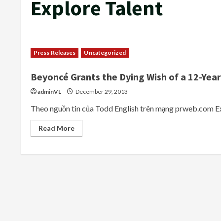
Explore Talent
Press Releases
Uncategorized
Beyoncé Grants the Dying Wish of a 12-Year
adminVL
December 29, 2013
Theo nguồn tin của Todd English trên mạng prweb.com Exp
Read
Read More
more
about
Beyoncé
Grants
the
Dying
Wish
of
a
12-
Year
Old
Brain