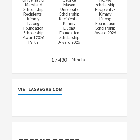
University of
George
NOVA
Maryland
Mason
Scholarship
Scholarship
University
Recipients -
Recipients -
Scholarship
Kimmy
Kimmy
Recipients -
Duong
Duong
Kimmy
Foundation
Foundation
Duong
Scholarship
Scholarship
Foundation
Award 2026
Award 2026
Scholarship
Part 2
Award 2026
Next
»
1
/
430
VIETLASVEGAS.COM