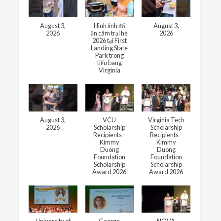
August 3,
Hình ảnh đổ
August 3,
2026
ăn câm trại hè
2026
2026 tại First
Landing State
Park trong
tiểu bang
Virginia
August 3,
VCU
Virginia Tech
2026
Scholarship
Scholarship
Recipients -
Recipients -
Kimmy
Kimmy
Duong
Duong
Foundation
Foundation
Scholarship
Scholarship
Award 2026
Award 2026