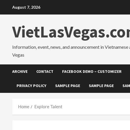
Skip
August 7, 2026
to
content
VietLasVegas.c
Information, event, news, and announcement in Vietnamese 
Vegas
ARCHIVE
CONTACT
FACEBOOK DEMO – CUSTOMIZER
PRIVACY POLICY
SAMPLE PAGE
SAMPLE PAGE
SAM
Home
Explore Talent