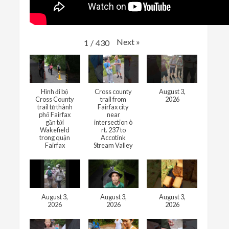
Next
»
1
/
430
Hình đi bộ
Cross county
August 3,
Cross County
trail from
2026
trail từ thành
Fairfax city
phố Fairfax
near
gần tới
intersection ò
Wakefield
rt. 237 to
trong quận
Accotink
Fairfax
Stream Valley
August 3,
August 3,
August 3,
2026
2026
2026