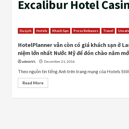
Excalibur Hotel Casi
Du Lịch
Hotels
Khách Sạn
Press Releases
Travel
Uncat
HotelPlanner vẫn còn có giá khách sạn ở La
niệm lớn nhất Nước Mỹ để đón chào năm mớ
adminVL
December 21, 2016
Theo nguồn tin tiếng Anh trên trang mạng của Hotels Still 
Read
Read More
more
about
HotelPlanner
vẫn
còn
có
giá
khách
sạn
ở
Las