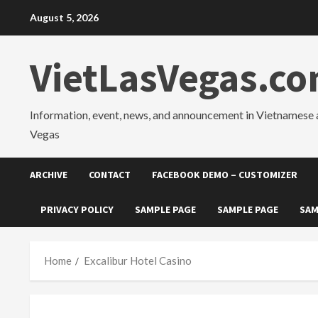
Skip
August 5, 2026
to
content
VietLasVegas.c
Information, event, news, and announcement in Vietnamese 
Vegas
ARCHIVE
CONTACT
FACEBOOK DEMO – CUSTOMIZER
PRIVACY POLICY
SAMPLE PAGE
SAMPLE PAGE
SAM
Home
Excalibur Hotel Casino