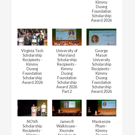
Kimmy
Duong
Foundation
Scholarship
Award 2026
Virginia Tech
University of
George
Scholarship
Maryland
Mason
Recipients -
Scholarship
University
Kimmy
Recipients -
Scholarship
Duong
Kimmy
Recipients -
Foundation
Duong
Kimmy
Scholarship
Foundation
Duong
Award 2026
Scholarship
Foundation
Award 2026
Scholarship
Part 2
Award 2026
NOVA
James R
Mackenzie
Scholarship
Walkinsaw -
Pham -
Recipients -
Keynote
Kimmy