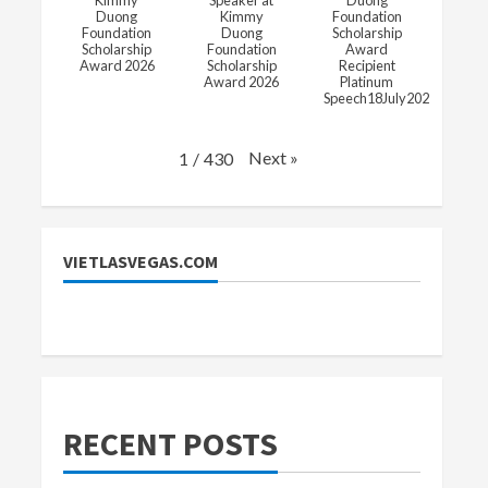
Kimmy
Speaker at
Duong
Duong
Kimmy
Foundation
Foundation
Duong
Scholarship
Scholarship
Foundation
Award
Award 2026
Scholarship
Recipient
Award 2026
Platinum
Speech18July2026
Next
»
1
/
430
VIETLASVEGAS.COM
RECENT POSTS