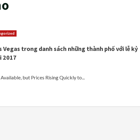
no
egorized
s Vegas trong danh sách những thành phố với lễ kỷ
i 2017
Available, but Prices Rising Quickly to...