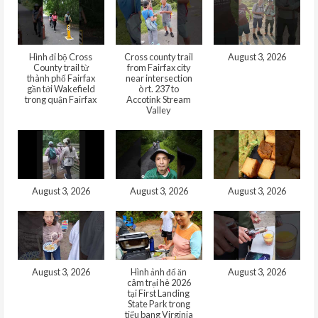
Hình đi bộ Cross
Cross county trail
August 3, 2026
County trail từ
from Fairfax city
thành phố Fairfax
near intersection
gần tới Wakefield
ò rt. 237 to
trong quận Fairfax
Accotink Stream
Valley
August 3, 2026
August 3, 2026
August 3, 2026
August 3, 2026
Hình ảnh đổ ăn
August 3, 2026
câm trại hè 2026
tại First Landing
State Park trong
tiểu bang Virginia