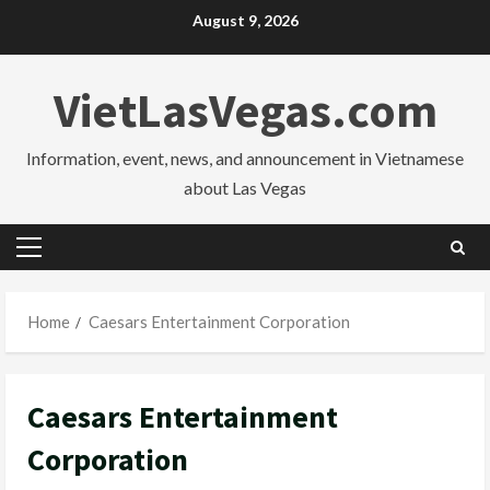
Skip
August 9, 2026
to
content
VietLasVegas.com
Information, event, news, and announcement in Vietnamese
about Las Vegas
Primary
Menu
Home
Caesars Entertainment Corporation
Caesars Entertainment
Corporation