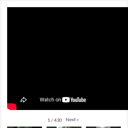
Next
»
1
/
430