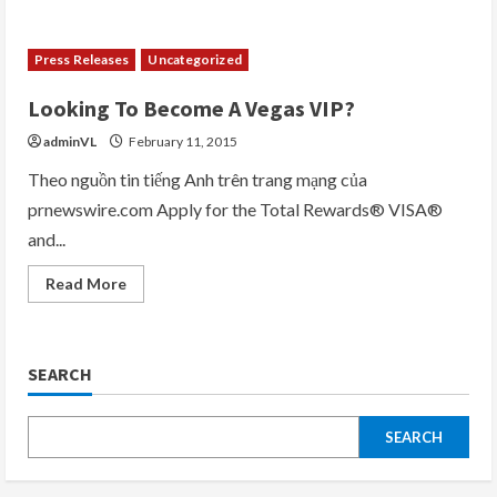
Press Releases
Uncategorized
Looking To Become A Vegas VIP?
adminVL
February 11, 2015
Theo nguồn tin tiếng Anh trên trang mạng của
prnewswire.com Apply for the Total Rewards® VISA®
and...
Read
Read More
more
about
Looking
To
Become
SEARCH
A
Vegas
VIP?
SEARCH