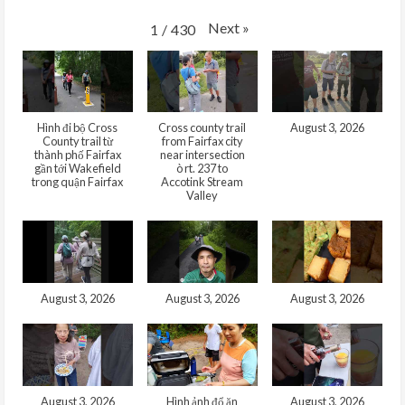
Next
»
1
/
430
Hình đi bộ Cross
Cross county trail
August 3, 2026
County trail từ
from Fairfax city
thành phố Fairfax
near intersection
gần tới Wakefield
ò rt. 237 to
trong quận Fairfax
Accotink Stream
Valley
August 3, 2026
August 3, 2026
August 3, 2026
August 3, 2026
Hình ảnh đổ ăn
August 3, 2026