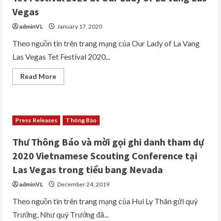
Crear
Dân
và
Chủ
Vegas
thành
từ
phố
Thứ
adminVL
January 17, 2020
Las
Hai
Vegas
ngày
mời
Theo nguồn tin trên trang mạng của Our Lady of La Vang
15
tất
đến
Las Vegas Tet Festival 2020...
cả
ngày
mọi
18
người
tháng
Read
Read More
tham
2
more
dự
năm
about
Jackson
2020
Tet
Block
Festival
Party
2020
at
Press Releases
Thông Báo
Our
Lady
of
Thư Thông Báo và mời gọi ghi danh tham dự
La
Vang
2020 Vietnamese Scouting Conference tại
Las
Vegas
Las Vegas trong tiểu bang Nevada
adminVL
December 24, 2019
Theo nguồn tin trên trang mạng của Hui Ly Thân gửi quý
Trưởng, Như quý Trưởng đã...