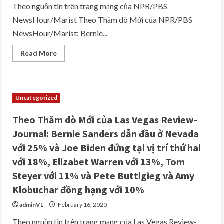
19
Theo nguồn tin trên trang mạng của NPR/PBS
trong
NewsHour/Marist Theo Thăm dò Mới của NPR/PBS
tổng
số
NewsHour/Marist: Bernie...
16
trường
hợp
Read
Read More
ở
more
Quận
about
Clark
Theo
và
Thăm
1
dò
trường
Mới
hợp
Uncategorized
của
đã
NPR/PBS
được
NewsHour/Marist:
xác
Theo Thăm dò Mới của Las Vegas Review-
Bernie
nhận
Sanders
bởi
Journal: Bernie Sanders dẫn đầu ở Nevada
dẫn
Trung
đầu
tâm
với 25% và Joe Biden đứng tại vị trí thứ hai
với
kiểm
31%
soát
với 18%, Elizabet Warren với 13%, Tom
và
và
Mike
phòng
Steyer với 11% và Pete Buttigieg và Amy
Bloomberg
ngừa
đứng
dịch
Klobuchar đồng hạng với 10%
tại
bệnh
vị
CDC
adminVL
February 16, 2020
trí
thứ
hai
Theo nguồn tin trên trang mạng của Las Vegas Review-