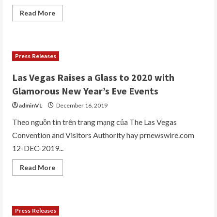
Read
Read More
more
about
Thư
Thông
Báo
và
Press Releases
mời
gọi
ghi
Las Vegas Raises a Glass to 2020 with
danh
tham
Glamorous New Year’s Eve Events
dự
2020
adminVL
December 16, 2019
Vietnamese
Scouting
Conference
Theo nguồn tin trên trang mạng của The Las Vegas
tại
Convention and Visitors Authority hay prnewswire.com
Las
Vegas
12-DEC-2019...
trong
tiểu
bang
Read
Read More
Nevada
more
about
Las
Vegas
Raises
a
Press Releases
Glass