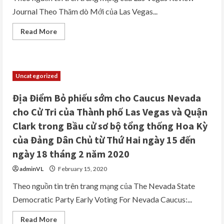
với
Journal Theo Thăm dò Mới của Las Vegas...
19%,
Joe
Biden
Read
Read More
với
more
15%,
about
Elizabet
Theo
Warren
Thăm
với
dò
12%,
Mới
Amy
Uncategorized
của
Klobuchar
Las
với
Vegas
9%
Địa Điểm Bỏ phiếu sớm cho Caucus Nevada
Review-
và
Journal:
Pete
cho Cử Tri của Thành phố Las Vegas và Quận
Bernie
Buttigieg
Sanders
với
Clark trong Bầu cử sơ bộ tổng thống Hoa Kỳ
dẫn
8%
đầu
của Đảng Dân Chủ từ Thứ Hai ngày 15 đến
ở
Nevada
ngày 18 tháng 2 năm 2020
với
25%
adminVL
February 15, 2020
và
Joe
Biden
Theo nguồn tin trên trang mạng của The Nevada State
đứng
Democratic Party Early Voting For Nevada Caucus:...
tại
vị
trí
Read
Read More
thứ