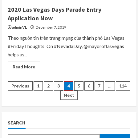
to
2020
2020 Las Vegas Days Parade Entry
with
Glamorous
Application Now
New
Year’s
adminVL
December 7, 2019
Eve
Events
Theo nguồn tin trên trang mạng của thành phố Las Vegas
#FridayThoughts: On #NevadaDay, @mayoroflasvegas
helps us...
Read
Read More
more
about
2020
Las
Posts
Previous
1
2
3
4
5
6
7
…
114
Vegas
Days
Next
Parade
pagination
Entry
Application
Now
SEARCH