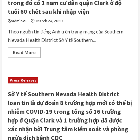
trong đó có 1 nam cư dân quận Clark ở độ
tuổi 60 chết sau khi nhập viện
adminVL
March 24, 2020
Theo nguồn tin tiếng Anh trên trang mạng của Southern
Nevada Health District Sở Y tế Southern...
Read
Read More
more
about
Sở
Y
tế
Southern
Press Releases
Nevada
Health
District
Sở Y tế Southern Nevada Health District
loan
tin
loan tin là dự đoán 8 trường hợp mới có thể bị
vào
ngày
nhiễm COVID-19 trong tổng số 16 trường
16
tháng
hợp ở Quận Clark và 1 trường hợp đã được
3
năm
xác nhận bởi Trung tâm kiểm soát và phòng
2020
tổng
ngừa dịch bệnh CDC
cộng