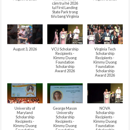
câm trại hè 2026
tại First Landing
State Park trong
tiểu bang Virginia
August 3, 2026
VCU Scholarship
Virginia Tech
Recipients -
Scholarship
Kimmy Duong
Recipients -
Foundation
Kimmy Duong
Scholarship
Foundation
Award 2026
Scholarship
Award 2026
University of
George Mason
NOVA
Maryland
University
Scholarship
Scholarship
Scholarship
Recipients -
Recipients -
Recipients -
Kimmy Duong
Kimmy Duong
Kimmy Duong
Foundation
Foundation
Foundation
Scholarship