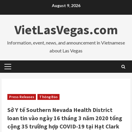
Skip
August 9, 2026
to
content
VietLasVegas.com
Information, event, news, and announcement in Vietnamese
about Las Vegas
Primary
Menu
Press Releases
Thông Báo
Sở Y tế Southern Nevada Health District
loan tin vào ngày 16 tháng 3 năm 2020 tổng
cộng 35 trường hợp COVID-19 tại Hạt Clark