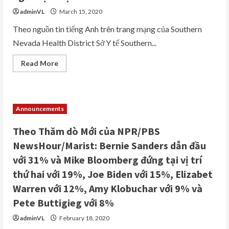
35
adminVL
March 15, 2020
trường
hợp
COVID-
Theo nguồn tin tiếng Anh trên trang mạng của Southern
19
Nevada Health District Sở Y tế Southern...
tại
Hạt
Clark
Read
Read More
trong
more
đó
about
có
Sở
1
Y
nam
tế
cư
Southern
dân
Announcements
Nevada
quận
Health
Clark
District
ở
Theo Thăm dò Mới của NPR/PBS
loan
độ
tin
tuổi
NewsHour/Marist: Bernie Sanders dẫn đầu
là
60
dự
chết
với 31% và Mike Bloomberg đứng tại vị trí
đoán
sau
8
khi
thứ hai với 19%, Joe Biden với 15%, Elizabet
trường
nhập
hợp
viện
Warren với 12%, Amy Klobuchar với 9% và
mới
có
Pete Buttigieg với 8%
thể
bị
adminVL
February 18, 2020
nhiễm
COVID-