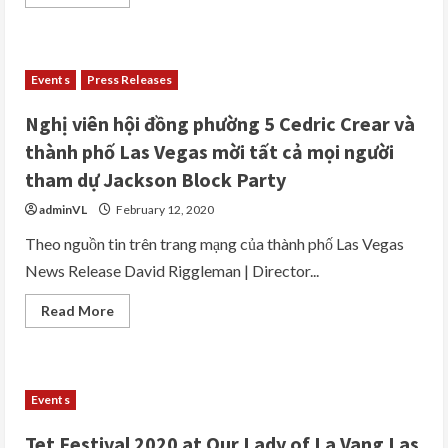
more
hai
about
với
Địa
18%,
Điểm
Elizabet
Bỏ
Warren
phiếu
với
Events
Press Releases
sớm
13%,
cho
Tom
Caucus
Steyer
Nghị viên hội đồng phường 5 Cedric Crear và
Nevada
với
cho
11%
thành phố Las Vegas mời tất cả mọi người
Cử
và
Tri
Pete
tham dự Jackson Block Party
của
Buttigieg
Thành
và
adminVL
February 12, 2020
phố
Amy
Las
Klobuchar
Vegas
Theo nguồn tin trên trang mạng của thành phố Las Vegas
đồng
và
hạng
News Release David Riggleman | Director...
Quận
với
Clark
10%
trong
Read
Read More
Bầu
more
cử
about
sơ
Nghị
bộ
viên
tổng
hội
thống
đồng
Hoa
Events
phường
Kỳ
5
của
Cedric
Đảng
Tet Festival 2020 at Our Lady of La Vang Las